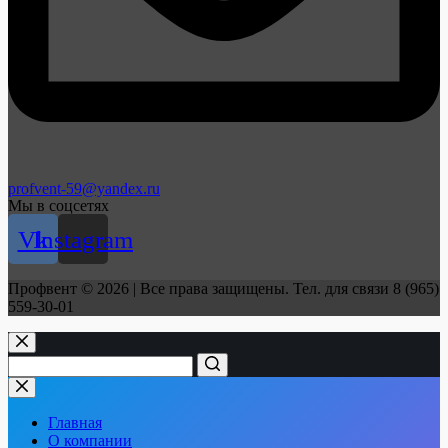
profvent-59@yandex.ru
Мы в соцсетях
Vk
Instagram
Профвент © 2026 | Все права защищены. Тел. для связи 8 (965)
559-30-01
Главная
О компании