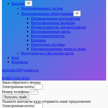
Каталог
Вентиляционных систем
Вентиляционное оборудование
Промышленные вентиляторы
Вентиляционные фильтры
Шумоглушители для вентиляции
Вентиляционные зонты
Воздухонагреватели
Клапаны
Приточные системы
Противопожарные двери и люки
Воздуховоды и фасонные части
Блог
Контакты
profvent-59@yandex.ru
8 (965) 559-30-01
Заказ обратного звонка
Электронная почта
Номер телефона
Получить прайс
Укажите контакты куда отправить наше предложение
Электронная почта